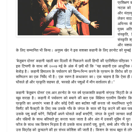
प्रशिक्षण 
नाटक को 
और मंत्रमु
लेकर साठ 
अभिनय से
मुख्य अति
संस्कृति
संस्कृति 
और यशपाल
के लिए सम्मानित भी किया। अनुपम खेर ने इस सशक्त कहानी के लिए हरनोट को मुम्बई
‘बेजुबान दोस्त‘ कहानी पहली बार दिल्ली से निकलने वाली हिन्दी की प्रतिष्ठित पत्रिका ‘प
इस टिप्पणी के साथ वर्ष २००७ मई के अंक में छपी थी कि ‘‘यह कहानी एक आधुनिक लो
बेजोड़ है। कहानी हिमालय के पर्यावरण को छिन्न-भिन्न करने के प्रयत्न के विरोध की 
सम्मिलन का एक निर्वेद भी है। एक स्वप्न है कथाकार का। एक चाहना है कि ऐसा ही हो। ल
घोंसले हों और प्रकृति सहचर हो, चरवाहे और पशुओं में मौन वार्तालाप हो।‘‘
कहानी ’बेजुबान दोस्त‘ एस.आर.हरनोट के गत वर्ष प्रकाशति कहानी संग्रह ‘मिट्टी के 
खूब सराहा है। कहानी में पर्यावरण को बचाने की बात एक विक्षिप्त ग्रामीण किशोर 
प्रकृति का अन्तरंग भक्त है और कोई ऐसी बात बर्दाश्त नहीं करता जो यथास्थित भू
सिमैंट की फैक्ट्री के लिए जब उसके गाँव के जंगल के सात सौ पेड़ कटने की बात 
उसके पशु कहाँ चरेंगे, चिड़ियाँ अपने घोसले कहाँ बनाएँगी, जंगल के दूसरे जानवर कहा
और पक्षियों के साथ बतियाते हुए करता चला जाता है और अंत में उसकी मुहिम में पूरा
फौज के साथ जब किशन भिड़ता है तो उसके साथ हजारों पशु, कुत्ते, बच्चे और गाँव के हर 
उस विद्रोह को कुचलने की हर संभव कोशिश की जाती है। किशन के साथ बहुत से लोग ग