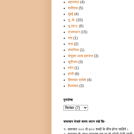
महाराष्ट्र
(4)
मारीशस
(5)
मुंबई
(4)
यू. के.
(20)
यू.एस.ए.
(6)
राजस्थान
(15)
रुस
(1)
रूस
(2)
रोमानिया
(1)
संयुक्त अरब इमारात
(3)
सूरीनाम
(3)
स्पेन
(1)
हंगरी
(6)
हिमाचल प्रदेश
(4)
हैदराबाद
(3)
पुरालेख
समाचार भेजते समय ध्यान रखें कि-
१- समाचार ५०० से ७०० शब्दों के बीच होना चाहिये।