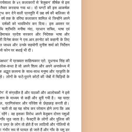
कार्यशाला के ४९ कलाकारों से ‘बेजुबान‘ शीर्षक से इस
तैयार करवाया गया था। दो घण्टों की इस आकर्षक
ग्ध कर देने वाली प्रस्तुति में छह वर्ष की बालिका से
वर्ष तक के वरिष्ठ कलाकार शामिल थे जिन्होंने अपने
 दर्शकों को भावविभोर कर दिया। इस अवसर पर
थि श्रीमति मनीषा नंदा, प्रधान सचिव, भाषा एवं
, हिमाचल प्रदेश सरकार और निदेशक भाषा और
श्री दिनेश कंवर ने एस.आर.हरनोट को कहानी के लिए
 जाधव और उनके सहयोगी मुनीश शर्मा को निर्देशन
 से फोन पर बधाई भी दी।
क्षधर‘ में प्रख्यात साहित्यकार प्रो. दूधनाथ सिंह की
क-कथा है जो अपने शिल्प और अपने अन्तर्कथ्य में
एक अद्भुत कल्पना के साथ-साथ मनुष्य और प्रकृति के
ोगों के फटे-पुराने कोटों की जेबों में चिड़ियों के
लोग‘ में संग्रहीत है और पाठकों और आलोचकों ने इसे
किशन के माध्यम से कही और बुनी गयी है। यह पात्र
गोल, प्राणिसंसार और परिवेश से छेड़छाड़ करती हो।
पता चली तो वह यह सोच कर परेशान होने लगा कि अब
ँ रहेंगे। वह इसका विरोध अपने बेजुबान दोस्त पशुओं
 गाँव जुड जाता है। फैक्ट्री के लोगों और पुलिस की
उम्र के लोग तो होते हैं पर लाठियों और गोलियों से
ंभीर रूप से घायल हो जाते हैं और गाँव के पशु डर