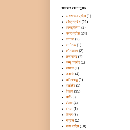
समाचार स्थानानुसार
अरुणाचल प्रदेश
(1)
आँध्र प्रदेश
(21)
आस्ट्रेलिया
(2)
उत्तर प्रदेश
(24)
कनाडा
(2)
कर्नाटक
(1)
कोलकाता
(2)
छत्तीसगढ़
(7)
जम्मू कश्मीर
(1)
जापान
(1)
डेन्मार्क
(4)
तमिलनाडु
(1)
थाईलैंड
(1)
दिल्ली
(35)
नार्वे
(5)
पंजाब
(4)
बंगाल
(1)
बिहार
(3)
मद्रास
(1)
मध्य प्रदेश
(18)