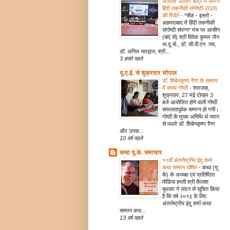
अंतरिक्ष उपयोग केंद्र में संपन्न
हिंदी तकनीकी संगोष्ठी-2026
की रिपोर्ट
-
*सैक - इसरो -
अहमदाबाद में हिंदी तकनीकी
संगोष्ठी संपन्न* मंच पर आसीन
(बाएं से) श्री विवेक कुमार जैन
भा.दू.से., डॉ. सी.वी.एन. राव,
डॉ. अनिल भारद्वाज, श्री...
3 हफ़्ते पहले
यू.ए.ई. से शुक्रवार चौपाल
डॉ. शिबेनकृष्ण रैणा के सम्मान
में काव्य गोष्ठी
-
शारजाह,
शुक्रवार, 27 मई दोपहर 3
बजे आयोजित होने वाली गोष्ठी
सफलतापूर्वक सम्पन्न हो गयी।
गोष्ठी के मुख्य अतिथि थे भारत
से पधारे डॉ. शिबेनकृष्ण रैणा
और उनक...
10 वर्ष पहले
कथा यू.के. समाचार
१९वाँ अंतर्राष्ट्रीय इंदु शर्मा
कथा सम्मान घोषित
-
कथा (यू
के) के अध्यक्ष एवं प्रतिष्ठित
मीडिया हस्ती श्री कैलाश
बुधवार ने लंदन से सूचित किया
है कि वर्ष २०१३ के लिए
अंतर्राष्ट्रीय इंदु शर्मा कथा
सम्मान कथ...
13 वर्ष पहले