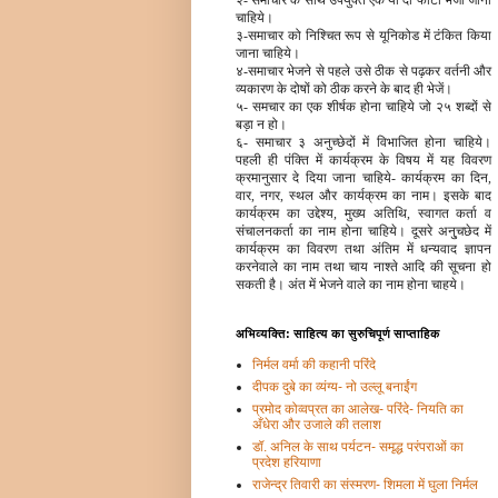
२- समाचार के साथ उपयुक्त एक या दो फोटो भेजी जानी
चाहिये।
३-समाचार को निश्चित रूप से यूनिकोड में टंकित किया
जाना चाहिये।
४-समाचार भेजने से पहले उसे ठीक से पढ़कर वर्तनी और
व्यकारण के दोषों को ठीक करने के बाद ही भेजें।
५- समचार का एक शीर्षक होना चाहिये जो २५ शब्दों से
बड़ा न हो।
६- समाचार ३ अनुच्छेदों में विभाजित होना चाहिये।
पहली ही पंक्ति में कार्यक्रम के विषय में यह विवरण
क्रमानुसार दे दिया जाना चाहिये- कार्यक्रम का दिन,
वार, नगर, स्थल और कार्यक्रम का नाम। इसके बाद
कार्यक्रम का उद्देश्य, मुख्य अतिथि, स्वागत कर्ता व
संचालनकर्ता का नाम होना चाहिये। दूसरे अनु्चछेद में
कार्यक्रम का विवरण तथा अंतिम में धन्यवाद ज्ञापन
करनेवाले का नाम तथा चाय नाश्ते आदि की सूचना हो
सकती है। अंत में भेजने वाले का नाम होना चाहये।
अभिव्यक्ति: साहित्य का सुरुचिपूर्ण साप्ताहिक
निर्मल वर्मा की कहानी परिंदे
दीपक दुबे का व्यंग्य- नो उल्लू बनाईंग
प्रमोद कोव्वप्रत का आलेख- परिंदे- नियति का
अँधेरा और उजाले की तलाश
डॉ. अनिल के साथ पर्यटन- समृद्ध परंपराओं का
प्रदेश हरियाणा
राजेन्द्र तिवारी का संस्मरण- शिमला में घुला निर्मल